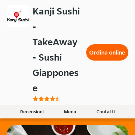
Passa
Kanji Sushi
al
contenuto
-
principale
TakeAway
Ordina online
- Sushi
Giappones
e
Recensioni
Menu
Contatti